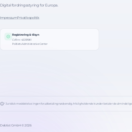
Digital fordringsstyring for Europa.
Impressum
Privatlivspolitik
Registrering & tilsyn
CVR nr: 45391981
Politiets Administrative Center
¹ Juridisk meddelelse: Ingen forudbetaling nødvendig. Misligholdende kunder betaler de almindel
Debtist GmbH © 2026