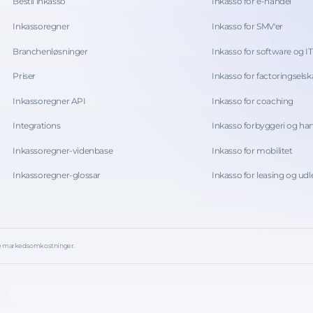
Bestil inkasso
Inkasso for e-handel
Inkassoregner
Inkasso for SMV'er
Branchenløsninger
Inkasso for software og IT
Priser
Inkasso for factoringsels
Inkassoregner API
Inkasso for coaching
Integrations
Inkasso forbyggeri og ha
Inkassoregner-videnbase
Inkasso for mobilitet
Inkassoregner-glossar
Inkasso for leasing og udl
ige markedsomkostninger.