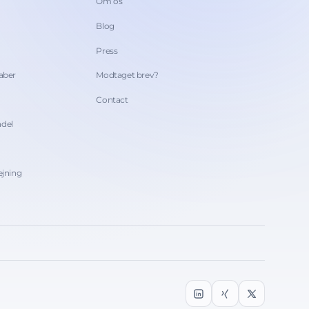
Om os
Blog
Press
kaber
Modtaget brev?
Contact
ndel
ejning