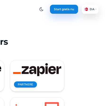
Start gratis nu
DA
rs
PARTNERE