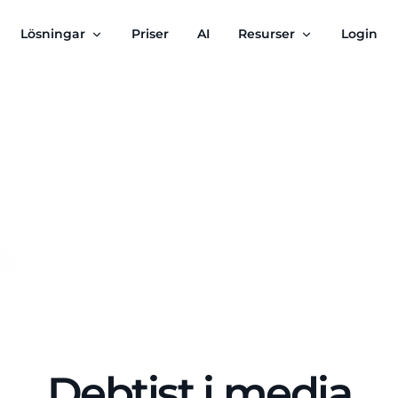
Lösningar
Priser
AI
Resurser
Login
Debtist i media