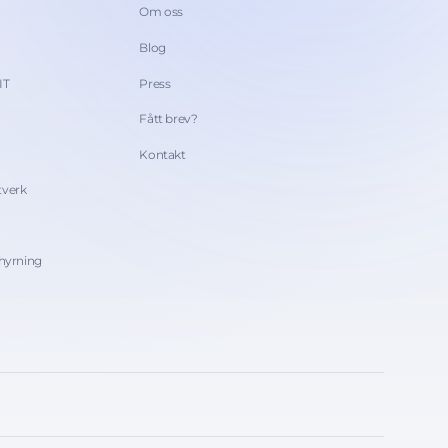
Om oss
Blog
IT
Press
Fått brev?
Kontakt
tverk
thyrning