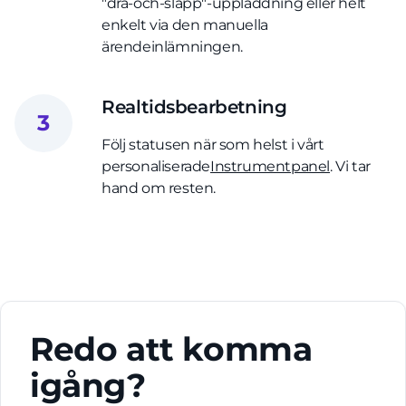
"dra-och-släpp"-uppladdning eller helt
enkelt via den manuella
ärendeinlämningen.
Realtidsbearbetning
3
Följ statusen när som helst i vårt
personaliserade
Instrumentpanel
. Vi tar
hand om resten.
Redo att komma
igång?