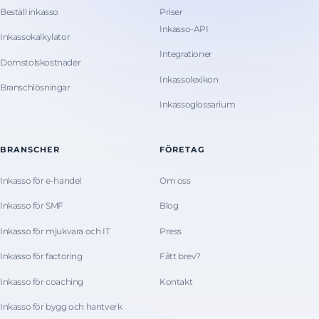
Beställ inkasso
Priser
Inkasso-API
Inkassokalkylator
Integrationer
Domstolskostnader
Inkassolexikon
Branschlösningar
Inkassoglossarium
BRANSCHER
FÖRETAG
Inkasso för e-handel
Om oss
Inkasso för SMF
Blog
Inkasso för mjukvara och IT
Press
Inkasso för factoring
Fått brev?
Inkasso för coaching
Kontakt
Inkasso för bygg och hantverk