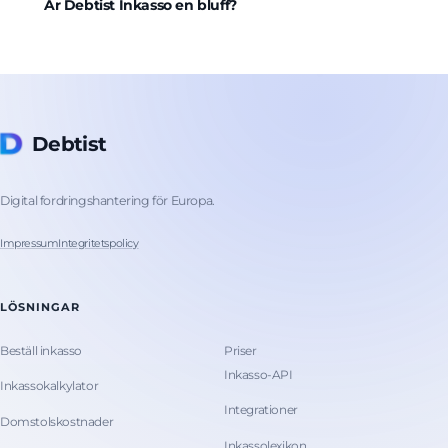
Är Debtist Inkasso en bluff?
Debtist
Digital fordringshantering för Europa.
Impressum
Integritetspolicy
LÖSNINGAR
Beställ inkasso
Priser
Inkasso-API
Inkassokalkylator
Integrationer
Domstolskostnader
Inkassolexikon