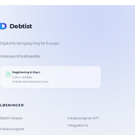
Debtist
Digital fordringsstyring for Europa.
Impressum
Privatlivspolitik
Registrering & tilsyn
CVR nr: 45391981
Politiets Administrative Center
LØSNINGER
Bestil inkasso
Inkassoregner API
Integrations
Inkassoregner