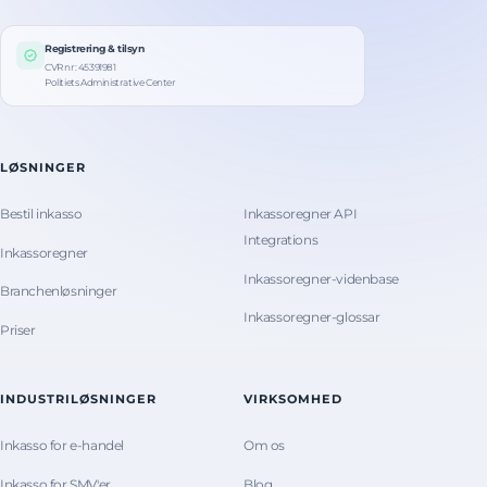
Registrering & tilsyn
CVR nr: 45391981
Politiets Administrative Center
LØSNINGER
Bestil inkasso
Inkassoregner API
Integrations
Inkassoregner
Inkassoregner-videnbase
Branchenløsninger
Inkassoregner-glossar
Priser
INDUSTRILØSNINGER
VIRKSOMHED
Inkasso for e-handel
Om os
Inkasso for SMV'er
Blog