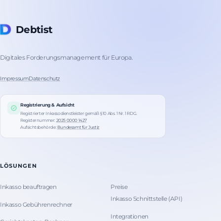
Debtist
Digitales Forderungsmanagement für Europa.
Impressum
Datenschutz
Registrierung & Aufsicht
Registrierter Inkassodienstleister gemäß § 10 Abs. 1 Nr. 1 RDG.
Registernummer:
2025 0000 1427
Aufsichtsbehörde:
Bundesamt für Justiz
LÖSUNGEN
Inkasso beauftragen
Preise
Inkasso Schnittstelle (API)
Inkasso Gebührenrechner
Integrationen