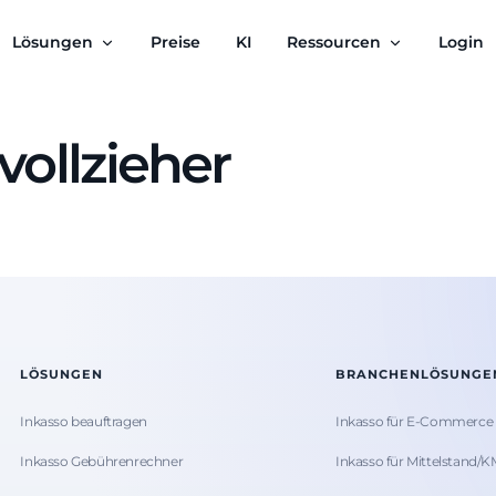
Lösungen
Preise
KI
Ressourcen
Login
vollzieher
LÖSUNGEN
BRANCHENLÖSUNGE
Inkasso beauftragen
Inkasso für E-Commerce
Inkasso Gebührenrechner
Inkasso für Mittelstand/