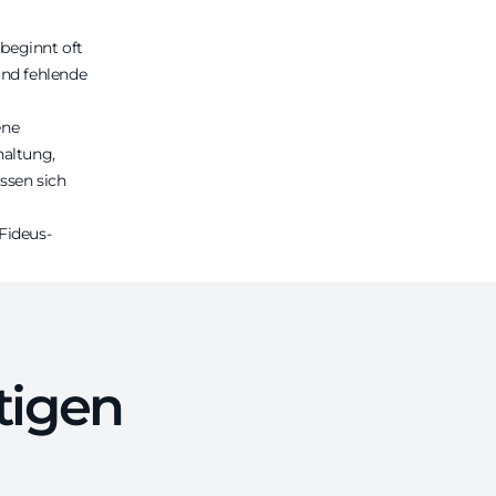
beginnt oft
nd fehlende
ene
haltung,
ssen sich
Fideus-
tigen