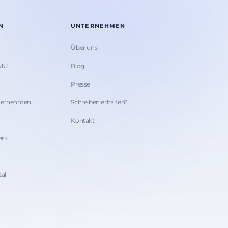
N
UNTERNEHMEN
Über uns
KMU
Blog
Presse
nternehmen
Schreiben erhalten?
Kontakt
erk
tal