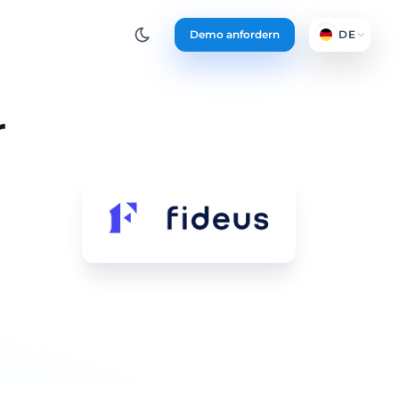
Demo anfordern
DE
r