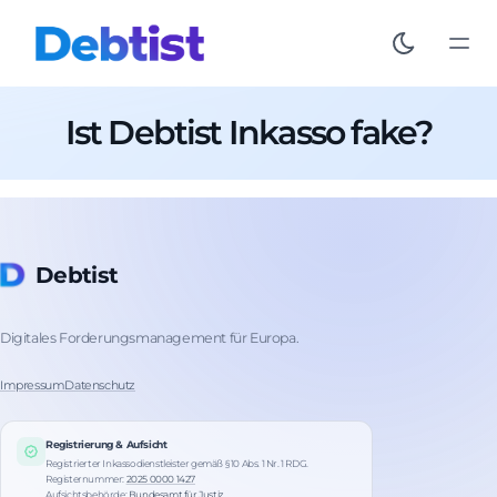
Ist Debtist Inkasso fake?
Debtist
Digitales Forderungsmanagement für Europa.
Impressum
Datenschutz
Registrierung & Aufsicht
Registrierter Inkassodienstleister gemäß § 10 Abs. 1 Nr. 1 RDG.
Registernummer:
2025 0000 1427
Aufsichtsbehörde:
Bundesamt für Justiz