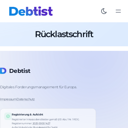
Rücklastschrift
Debtist
Digitales Forderungsmanagement für Europa.
Impressum
Datenschutz
Registrierung & Aufsicht
Registrierter Inkassodienstleister gemäß § 10 Abs. 1 Nr. 1 RDG.
Registernummer:
2025 0000 1427
Aufsichtsbehörde:
Bundesamt für Justiz