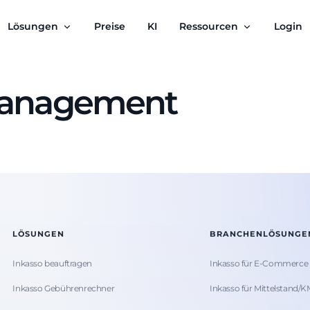
Lösungen
Preise
KI
Ressourcen
Login
management
LÖSUNGEN
BRANCHENLÖSUNGE
Inkasso beauftragen
Inkasso für E-Commerce
Inkasso Gebührenrechner
Inkasso für Mittelstand/